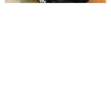
OPEL
3 580 €
CORSA
220 524 km
2009
Diesel
LAND ROVER
16 980 €