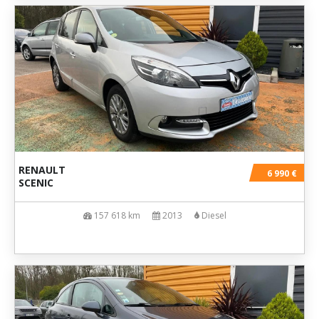
RENAULT
6 990 €
SCENIC
157 618 km
2013
Diesel