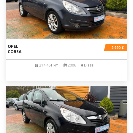
OPEL
2 990 €
CORSA
214 461 km
2006
Diesel