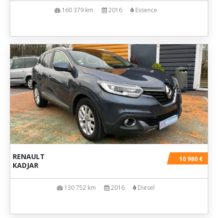
160 379 km
2016
Essence
RENAULT
10 980 €
KADJAR
130 752 km
2016
Diesel