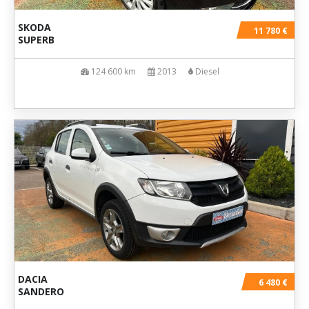
SKODA
11 780 €
SUPERB
124 600 km
2013
Diesel
DACIA
6 480 €
SANDERO